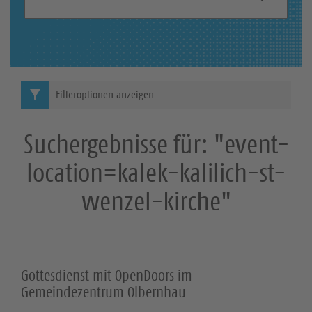
S
h
b
u
e
c
g
r
h
Filteroptionen anzeigen
i
e
f
Suchergebnisse für: "event-
f
:
location=kalek-kalilich-st-
wenzel-kirche"
Gottesdienst mit OpenDoors im
Gemeindezentrum Olbernhau