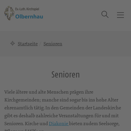
Suche
T
o
g
g
Startseite
Senioren
l
e
n
a
Senioren
v
i
g
Viele ältere und alte Menschen prägen ihre
a
Kirchgemeinden; manche sind sogar bis ins hohe Alter
t
ehrenamtlich tätig. In den Gemeinden der Landeskirche
i
gibt es deshalb zahlreiche Veranstaltungen für und mit
o
n
Senioren. Kirche und
Diakonie
bieten zudem Seelsorge,