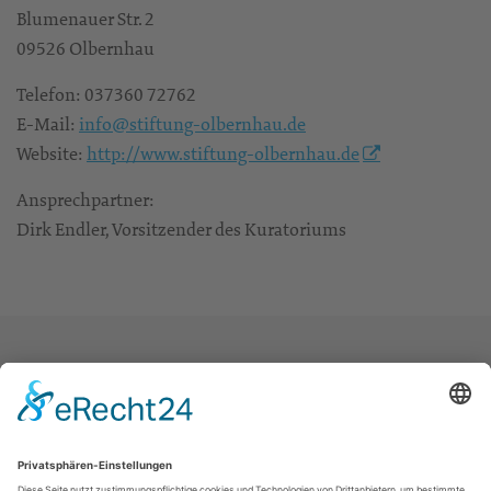
Blumenauer Str. 2
09526 Olbernhau
Telefon: 037360 72762
E-Mail:
info@stiftung-olbernhau.de
Website:
http://www.stiftung-olbernhau.de
Ansprechpartner:
Dirk Endler, Vorsitzender des Kuratoriums