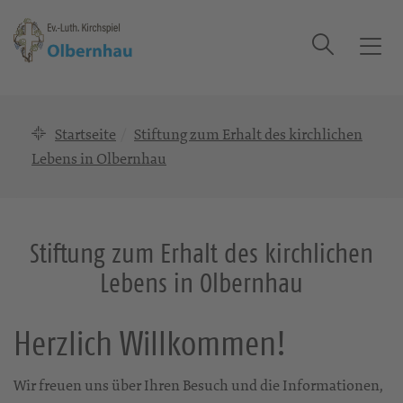
Suche
T
o
g
g
Startseite
Stiftung zum Erhalt des kirchlichen
l
Lebens in Olbernhau
e
n
a
v
Stiftung zum Erhalt des kirchlichen
i
g
Lebens in Olbernhau
a
t
Herzlich Willkommen!
i
o
n
Wir freuen uns über Ihren Besuch und die Informationen,