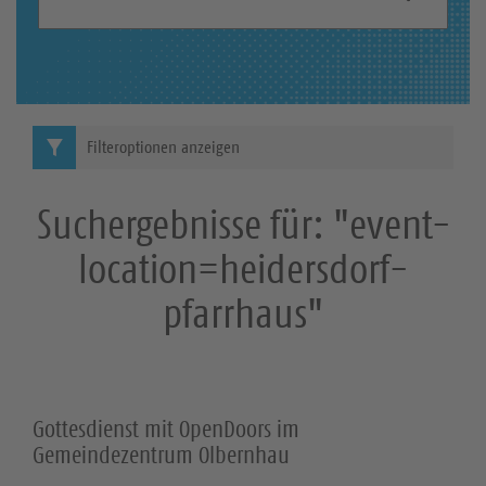
S
h
b
u
e
c
g
r
h
Filteroptionen anzeigen
i
e
f
Suchergebnisse für: "event-
f
:
location=heidersdorf-
pfarrhaus"
Gottesdienst mit OpenDoors im
Gemeindezentrum Olbernhau