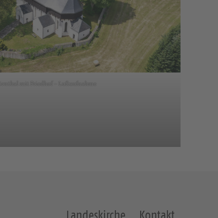
örnthal mit Friedhof – Luftaufnahme
Landeskirche
Kontakt