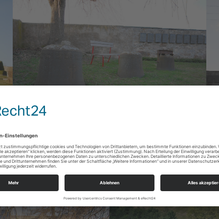
Friedhof Dörnthal – alte Glocken mit Sitzplatz
Fri