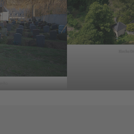
Kirche D
irche