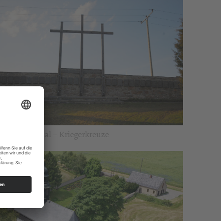
edhof Dörnthal – Kriegerkreuze