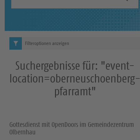
S
h
b
u
e
c
g
r
h
Filteroptionen anzeigen
i
e
f
Suchergebnisse für: "event-
f
:
location=oberneuschoenberg
pfarramt"
Gottesdienst mit OpenDoors im Gemeindezentrum
Olbernhau