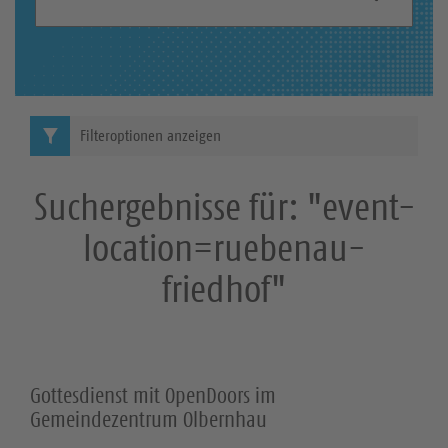
S
h
b
u
e
c
g
r
h
Filteroptionen anzeigen
i
e
f
Suchergebnisse für: "event-
f
:
location=ruebenau-
friedhof"
Gottesdienst mit OpenDoors im
Gemeindezentrum Olbernhau