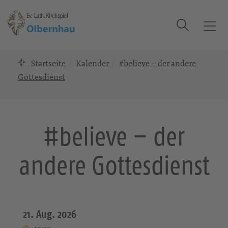
Suche
T
o
g
Startseite
Kalender
#believe – der andere
g
Gottesdienst
l
e
n
a
#believe – der
v
i
g
andere Gottesdienst
a
t
i
o
21. Aug. 2026
n