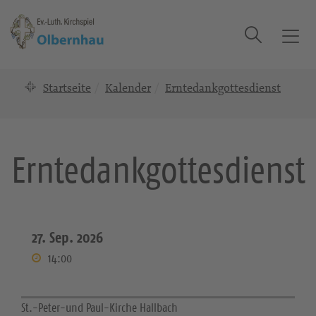
Suche
T
o
g
Startseite
Kalender
Erntedankgottesdienst
g
l
e
n
Erntedankgottesdienst
a
v
i
g
a
27. Sep. 2026
t
14:00
i
o
n
St.-Peter-und Paul-Kirche Hallbach