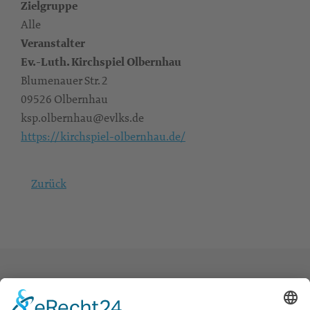
Zielgruppe
Alle
Veranstalter
Ev.-Luth. Kirchspiel Olbernhau
Blumenauer Str. 2
09526 Olbernhau
ksp.olbernhau@evlks.de
https://kirchspiel-olbernhau.de/
Zurück