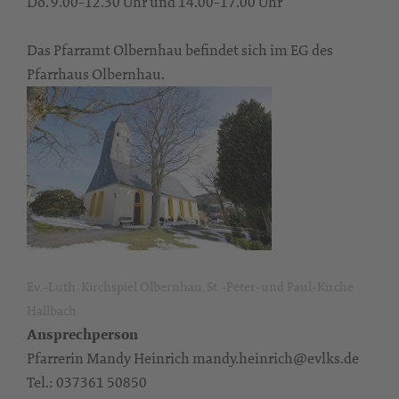
Do. 9.00-12.30 Uhr und 14.00-17.00 Uhr
Das Pfarramt Olbernhau befindet sich im EG des
Pfarrhaus Olbernhau.
Ev.-Luth. Kirchspiel Olbernhau, St.-Peter-und Paul-Kirche
Hallbach
Ansprechperson
Pfarrerin Mandy Heinrich mandy.heinrich@evlks.de
Tel.: 037361 50850