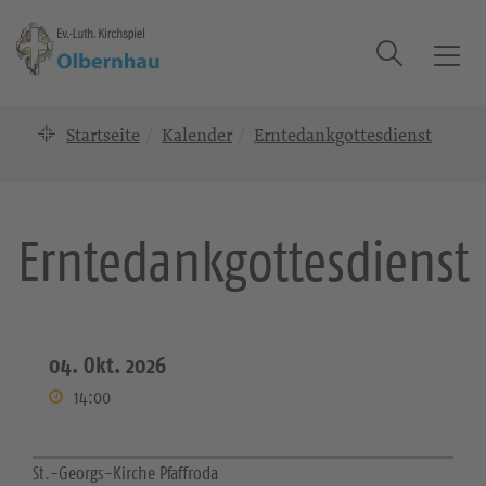
Suche
T
o
g
Startseite
Kalender
Erntedankgottesdienst
g
l
e
n
Erntedankgottesdienst
a
v
i
g
a
04. Okt. 2026
t
14:00
i
o
n
St.-Georgs-Kirche Pfaffroda