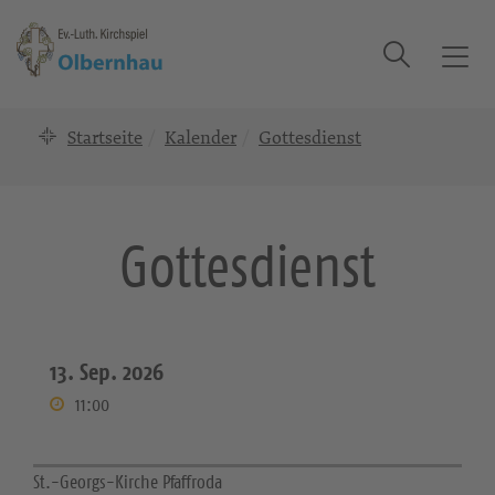
Suche
T
o
g
Startseite
Kalender
Gottesdienst
g
l
e
n
Gottesdienst
a
v
i
g
a
13. Sep. 2026
t
11:00
i
o
n
St.-Georgs-Kirche Pfaffroda