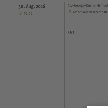
St.-Georgs-Kirche Pfaffrod
30. Aug. 2026
Am Schloßberg Olbernhau
10:00
Ort