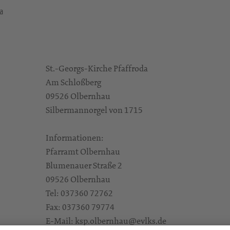
a
St.-Georgs-Kirche Pfaffroda
Am Schloßberg
09526 Olbernhau
Silbermannorgel von 1715
Informationen:
Pfarramt Olbernhau
Blumenauer Straße 2
09526 Olbernhau
Tel: 037360 72762
Fax: 037360 79774
E-Mail: ksp.olbernhau@evlks.de