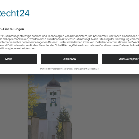
Öffnungszeiten:
Mo. 9.00-12.30 Uhr,
Di. 9.00-12.30 Uhr,
Do. 9.00-12.30 Uhr und 14.00-17.00 Uhr
Das Pfarramt Olbernhau befindet sich im EG des 