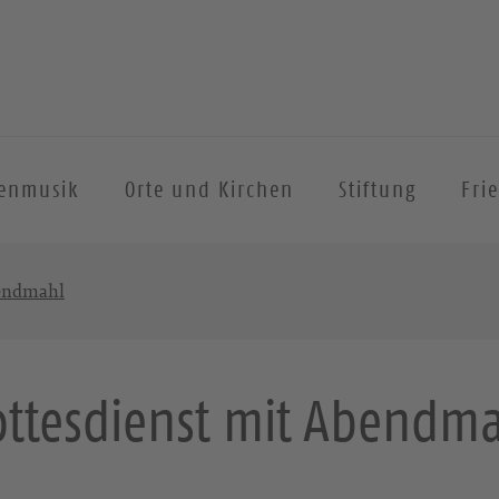
henmusik
Orte und Kirchen
Stiftung
Fri
bendmahl
ttesdienst mit Abendm