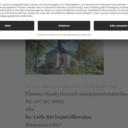
Fr. 09.00-11.00 Uhr
Das Pfarramt befindet sich im Pfarrhaus (direkt hin
Ev.-Luth. Kirchspiel Olbernhau, Kirche Heidersdorf
Pfarrerin Mandy Heinrich mandy.heinrich@evlks.
Tel.: 037361 50850
Alle
Ev.-Luth. Kirchspiel Olbernhau
Blumenauer Str. 2