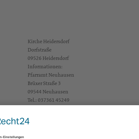
Kirche Heidersdorf
Dorfstraße
09526 Heidersdorf
Informationen:
Pfarramt Neuhausen
Brüxer Straße 3
09544 Neuhausen
Tel.: 037361 45249
Fax: 037361 50851
Email: kg.neuhausen@evlks.de
Öffnungszeiten:
Di. 14.00-17.00 Uhr,