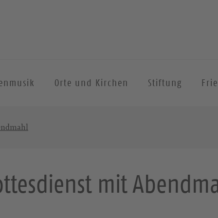
henmusik
Orte und Kirchen
Stiftung
Fri
bendmahl
ttesdienst mit Abendm