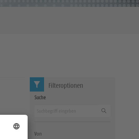
Filteroptionen
Suche
Suchen
 Event
Von