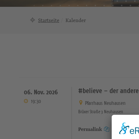
Startseite
Kalender
#believe – der andere
06. Nov. 2026
19:30
Pfarrhaus Neuhausen
Brüxer Straße 3 Neuhausen
Permalink