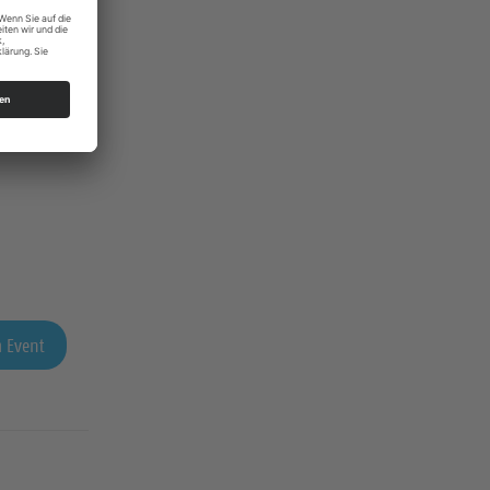
 Event
 Event