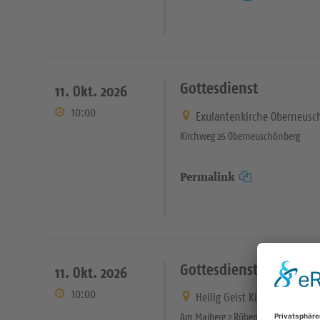
Gottesdienst
11. Okt. 2026
10:00
Exulantenkirche Oberneusc
Kirchweg 26 Oberneuschönberg
Permalink
Gottesdienst mit Abe
11. Okt. 2026
10:00
Heilig Geist Kirche Rübenau
Am Maiberg 2 Rübenau