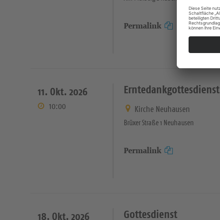
Permalink
Erntedankgottesdienst
11. Okt. 2026
10:00
Kirche Neuhausen
Brüxer Straße 1 Neuhausen
Permalink
Gottesdienst
18. Okt. 2026