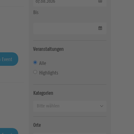
Datum wählen
Bis
Datum wählen
Veranstaltungen
 Event
Alle
Highlights
Kategorien
K
Bitte wählen
a
t
Orte
e