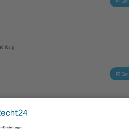
Zum
hönberg
Zum
ndmahl