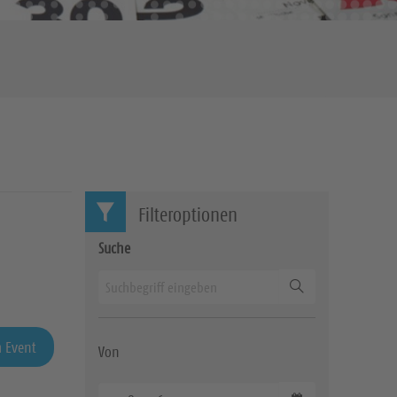
Filteroptionen
Suche
Suchen
 Event
Von